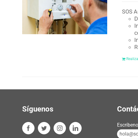
SOS As
D
I
c
I
R
Realiz
Síguenos
Contá
Escríbeno
hola@sos