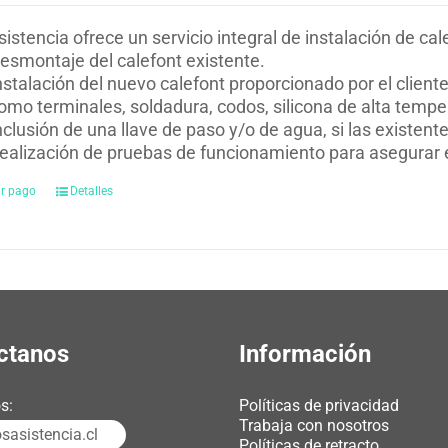
istencia ofrece un servicio integral de instalación de cal
esmontaje del calefont existente.
nstalación del nuevo calefont proporcionado por el clien
omo terminales, soldadura, codos, silicona de alta temper
nclusión de una llave de paso y/o de agua, si las existen
ealización de pruebas de funcionamiento para asegurar 
ar pago
Detalles
ctanos
Información
s:
Políticas de privacidad
Trabaja con nosotros
asistencia.cl
Políticas de retracto