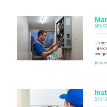
Man
$
89.9
Un ser
interc
asegur
Realiz
Ins
$
131.