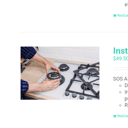
e
Realiz
Ins
$
49.5
SOS As
D
I
p
R
Realiz