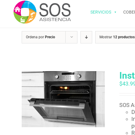
Saltar
al
SERVICIOS
COBE
contenido
Ordena por
Precio
Mostrar
12 productos
Ins
$
43.9
SOS As
D
I
p
R