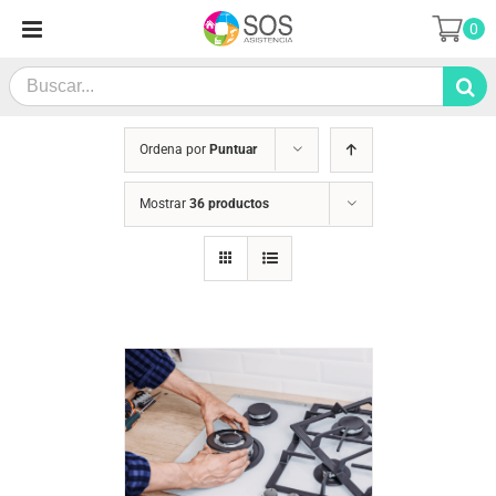
Saltar
0
al
contenido
Search
for:
Ordena por
Puntuar
Mostrar
36 productos