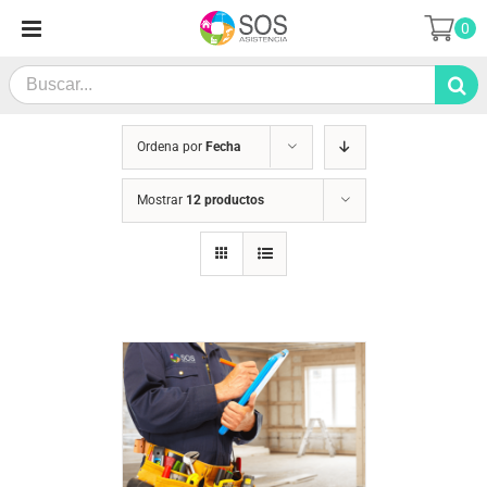
Saltar
0
al
contenido
Search
for:
Ordena por
Fecha
Mostrar
12 productos