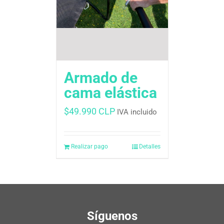
Armado de
cama elástica
$
49.990 CLP
IVA incluido
Realizar pago
Detalles
Síguenos