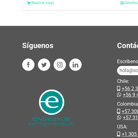
Realizar pago
Detalles
Síguenos
Contá
Escríbeno
hola@sos
Chile:
+56 2 
+56 9 
Colombia
+57 30
+57 3
USA:
+1 305