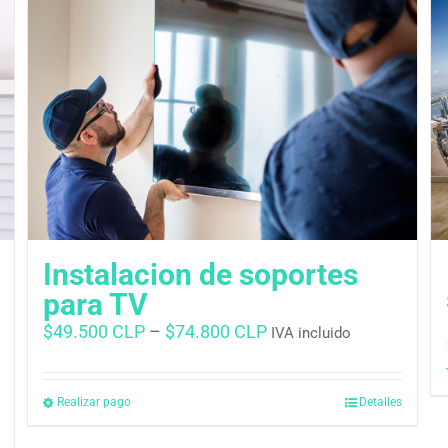
Instalacion de soportes
para TV
$
49.500 CLP
–
$
74.800 CLP
IVA incluido
Realizar pago
Detalles