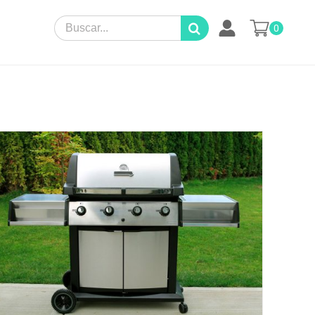
Search
0
for: