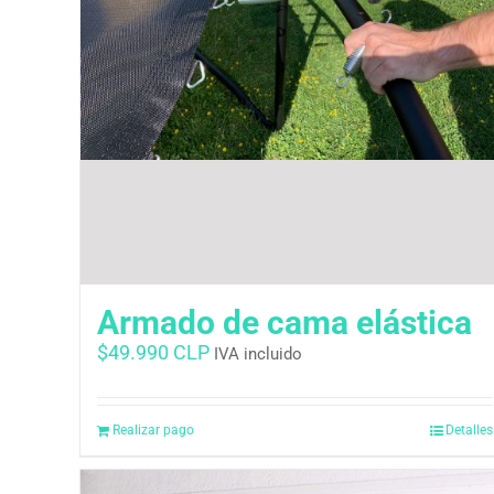
Armado de cama elástica
$
49.990 CLP
IVA incluido
Realizar pago
Detalles