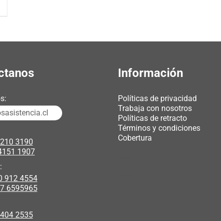
ctanos
Información
s:
Políticas de privacidad
Trabaja con nosotros
asistencia.cl
Políticas de retracto
Términos y condiciones
Cobertura
3210 3190
4151 1907
chicas webcam
:
0 912 4554
polipasto electrico
17 6595965
 404 2535