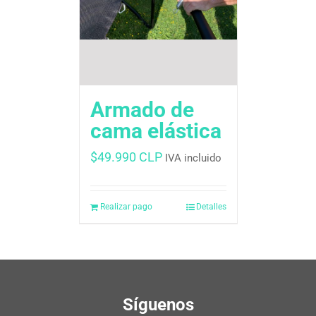
Armado de
cama elástica
$
49.990 CLP
IVA incluido
Realizar pago
Detalles
Síguenos