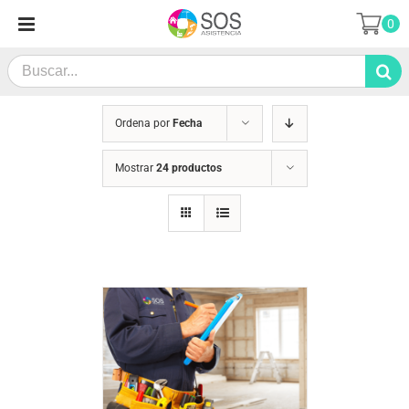
Saltar
0
al
contenido
Search
for:
Ordena por
Fecha
Mostrar
24 productos