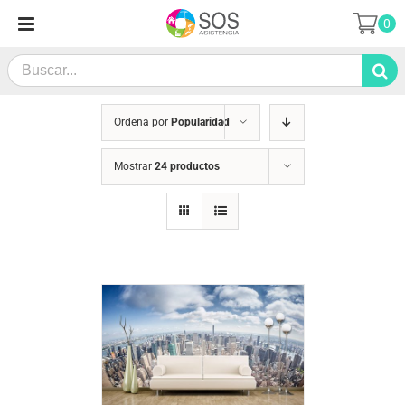
Saltar
0
al
contenido
Search
for:
Ordena por
Popularidad
Mostrar
24 productos