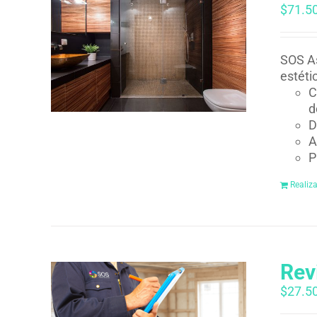
$
71.5
SOS As
estéti
C
d
D
A
P
Realiz
Rev
$
27.5