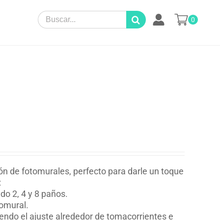
Search
0
for:
ión de fotomurales, perfecto para darle un toque
:
o 2, 4 y 8 paños.
tomural.
yendo el ajuste alrededor de tomacorrientes e