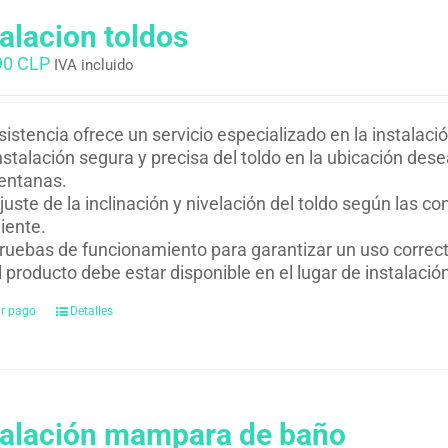
talacion toldos
90 CLP
IVA incluido
istencia ofrece un servicio especializado en la instalació
nstalación segura y precisa del toldo en la ubicación des
entanas.
juste de la inclinación y nivelación del toldo según las co
liente.
ruebas de funcionamiento para garantizar un uso correcto 
l producto debe estar disponible en el lugar de instalació
ar pago
Detalles
talación mampara de baño