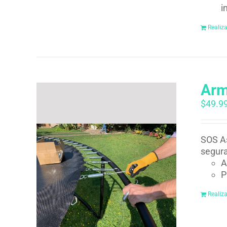
i
Realiz
Arm
$
49.9
SOS As
segura
A
P
Realiz