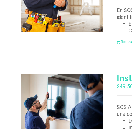
En SOS
identi
E
C
Realiz
Ins
$
49.5
SOS As
una co
D
I