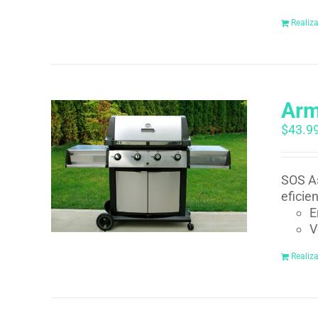
Realiz
Arm
$
43.9
SOS As
eficie
E
V
Realiz