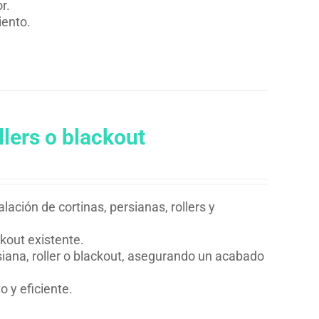
r.
iento.
llers o blackout
lación de cortinas, persianas, rollers y
ckout existente.
siana, roller o blackout, asegurando un acabado
 y eficiente.