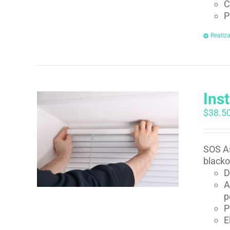
C
P
Realiz
Ins
$
38.5
SOS As
blacko
D
A
p
P
E