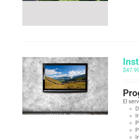
Ins
$
47.9
Pro
El ser
D
I
P
P
I