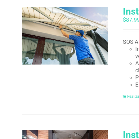
Ins
$
87.9
SOS As
I
v
A
c
P
E
Realiz
Ins