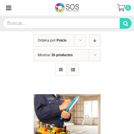
Saltar
0
al
contenido
Search
for:
Ordena por
Precio
Mostrar
36 productos