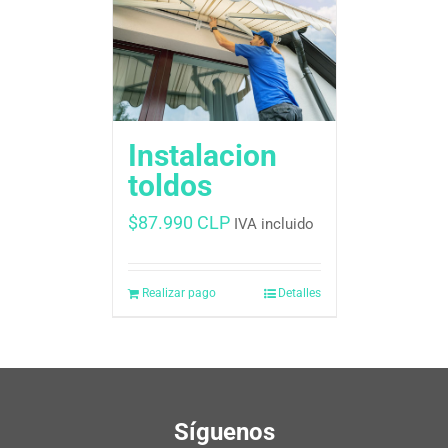
Instalacion
toldos
$
87.990 CLP
IVA incluido
Realizar pago
Detalles
Síguenos