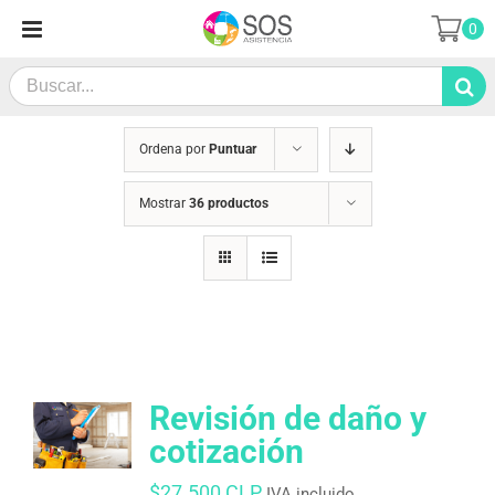
Saltar
0
al
contenido
Search
for:
Ordena por
Puntuar
Mostrar
36 productos
Revisión de daño y
cotización
$
27.500 CLP
IVA incluido