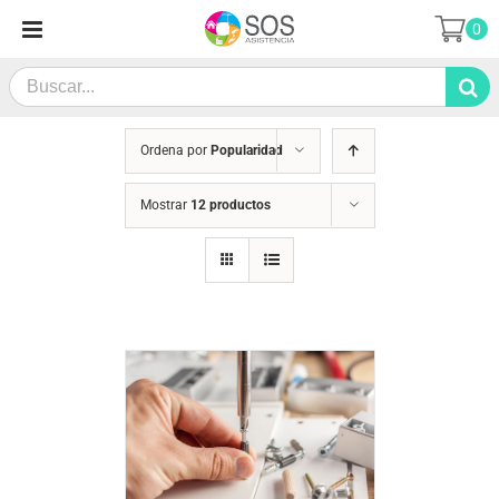
Saltar
0
al
contenido
Search
for:
Ordena por
Popularidad
Mostrar
12 productos