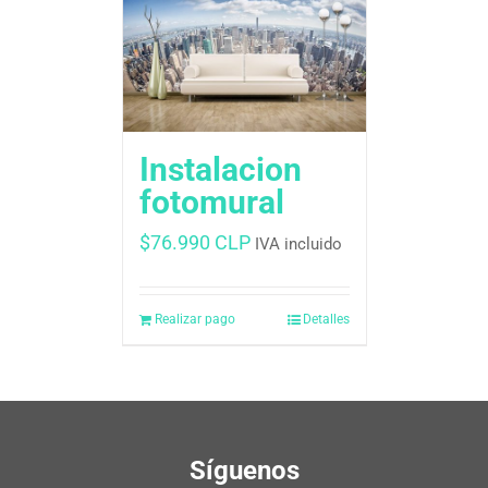
Instalacion
fotomural
$
76.990 CLP
IVA incluido
Realizar pago
Detalles
Síguenos