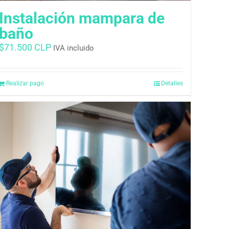
Instalación mampara de
baño
$
71.500 CLP
IVA incluido
Realizar pago
Detalles