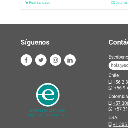
Realizar pago
Detalles
Síguenos
Contá
Escríbeno
hola@sos
Chile:
+56 2 
+56 9 
Colombia
+57 30
+57 3
USA:
+1 305