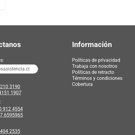
ctanos
Información
s:
Políticas de privacidad
Trabaja con nosotros
asistencia.cl
Políticas de retracto
Términos y condiciones
Cobertura
3210 3190
4151 1907
chicas webcam
:
0 912 4554
polipasto electrico
17 6595965
 404 2535