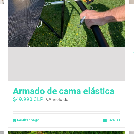
Armado de cama elástica
$
49.990 CLP
IVA incluido
Realizar pago
Detalles