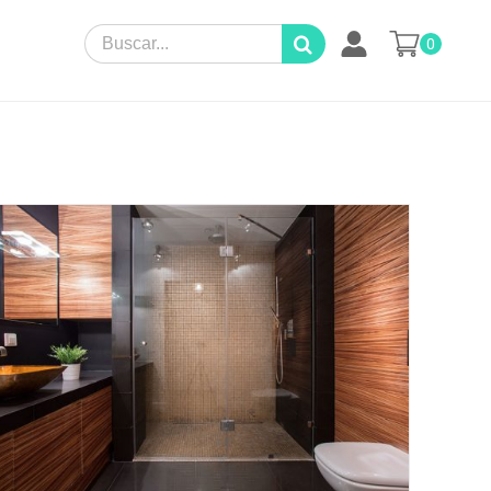
Search
0
for: