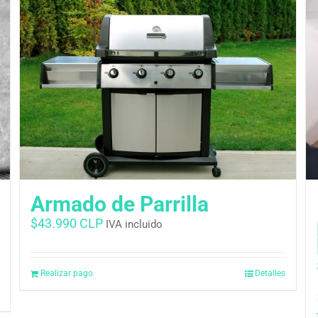
Armado de Parrilla
$
43.990 CLP
IVA incluido
Realizar pago
Detalles