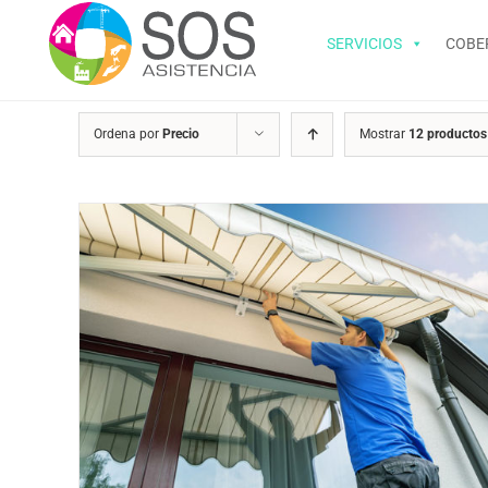
Saltar
al
SERVICIOS
COBE
contenido
Ordena por
Precio
Mostrar
12 productos