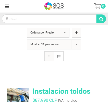
Saltar
0
al
contenido
Search
for:
Ordena por
Precio
Mostrar
12 productos
Instalacion toldos
$
87.990 CLP
IVA incluido