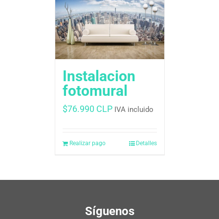
Instalacion
fotomural
$
76.990 CLP
IVA incluido
Realizar pago
Detalles
Síguenos