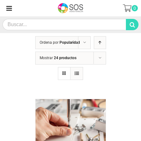
Saltar
0
al
contenido
Search
for:
Ordena por
Popularidad
Mostrar
24 productos