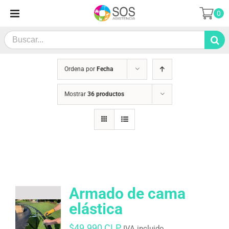
Saltar
0
al
contenido
Search
for:
Ordena por
Fecha
Mostrar
36 productos
Armado de cama
elástica
$
49.990 CLP
IVA incluido