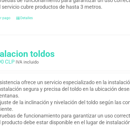
ruebas de funcionamiento para garantizar un uso correcto
l servicio cubre productos de hasta 3 metros.
ar pago
Detalles
talacion toldos
90 CLP
IVA incluido
istencia ofrece un servicio especializado en la instalació
nstalación segura y precisa del toldo en la ubicación des
entanas.
juste de la inclinación y nivelación del toldo según las co
liente.
ruebas de funcionamiento para garantizar un uso correcto 
l producto debe estar disponible en el lugar de instalació