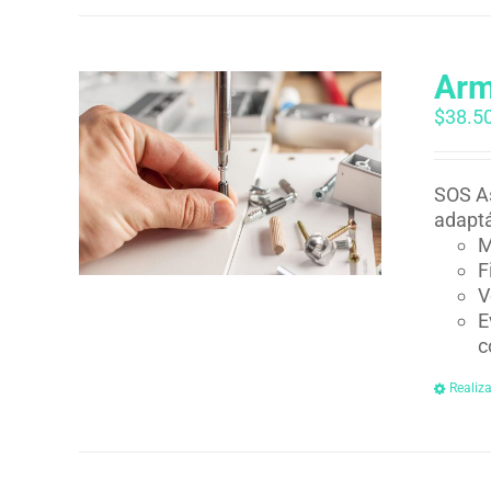
Arm
$
38.5
SOS As
adaptá
M
F
V
E
c
Realiz