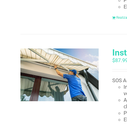
P
E
Realiz
Ins
$
87.9
SOS As
I
v
A
c
P
E