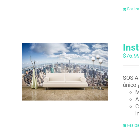
Realiz
Ins
$
76.9
SOS As
único 
M
A
C
i
Realiz