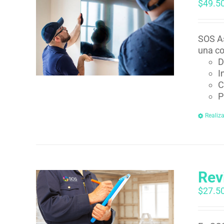
$
49.5
SOS As
una co
D
I
C
P
Realiz
Rev
$
27.5