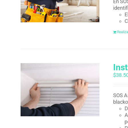
En SOS
identi
E
C
Realiz
Ins
$
38.5
SOS As
blacko
D
A
p