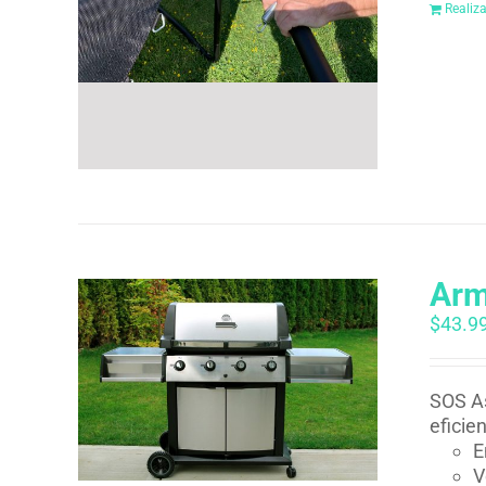
Realiz
Arm
$
43.9
SOS As
eficie
E
V