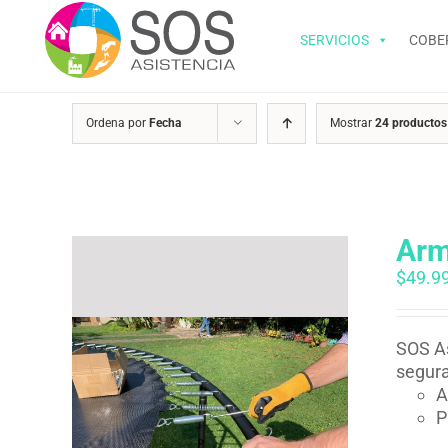
Saltar
al
SERVICIOS
COBE
contenido
Ordena por
Fecha
Mostrar
24 productos
Arm
$
49.9
SOS As
segura
A
P