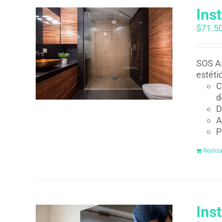
Ins
$
71.5
SOS As
estéti
C
d
D
A
P
Realiz
Ins