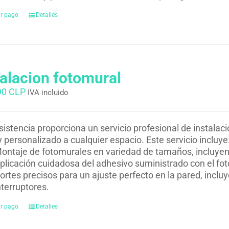
ar pago
Detalles
talacion fotomural
90 CLP
IVA incluido
istencia proporciona un servicio profesional de instalac
y personalizado a cualquier espacio. Este servicio incluye
ontaje de fotomurales en variedad de tamaños, incluyend
plicación cuidadosa del adhesivo suministrado con el fo
ortes precisos para un ajuste perfecto en la pared, inclu
nterruptores.
ar pago
Detalles