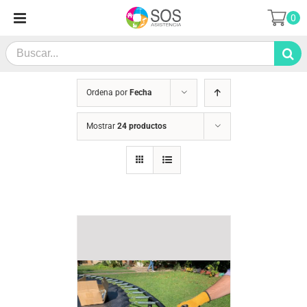
Saltar
0
al
contenido
Search
for:
Ordena por
Fecha
Mostrar
24 productos