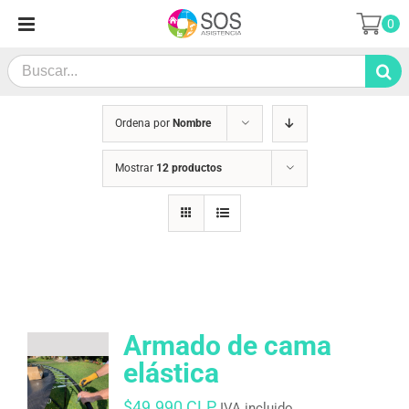
Saltar
0
al
contenido
Search
for:
Ordena por
Nombre
Mostrar
12 productos
Armado de cama
elástica
$
49.990 CLP
IVA incluido