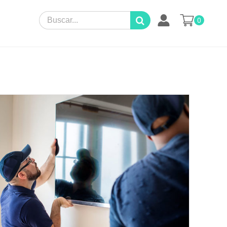
Search
0
for: