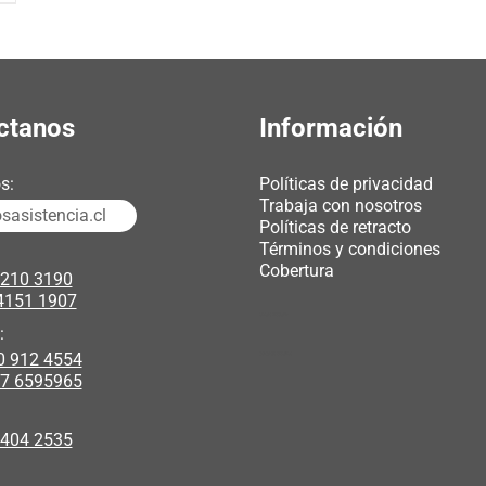
ctanos
Información
s:
Políticas de privacidad
Trabaja con nosotros
asistencia.cl
Políticas de retracto
Términos y condiciones
Cobertura
3210 3190
4151 1907
chicas webcam
:
0 912 4554
polipasto electrico
17 6595965
 404 2535