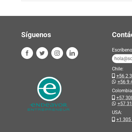
Síguenos
Contá
Escríbeno
hola@sos
Chile:
+56 2 
+56 9 
Colombia
+57 30
+57 3
USA:
+1 305