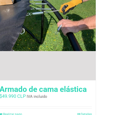
Armado de cama elástica
$
49.990 CLP
IVA incluido
Realizar pago
Detalles