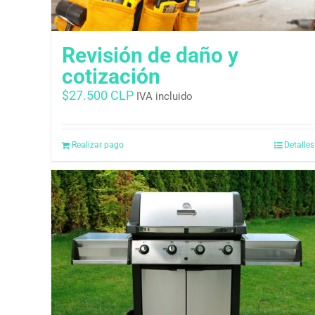
Revisión de daño y
cotización
$
27.500 CLP
IVA incluido
Realizar pago
Detalles