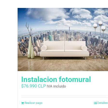
Instalacion fotomural
$
76.990 CLP
IVA incluido
Realizar pago
Detalles