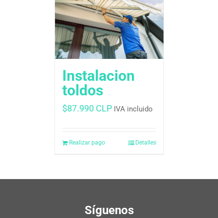
Instalacion
toldos
$
87.990 CLP
IVA incluido
Realizar pago
Detalles
Síguenos