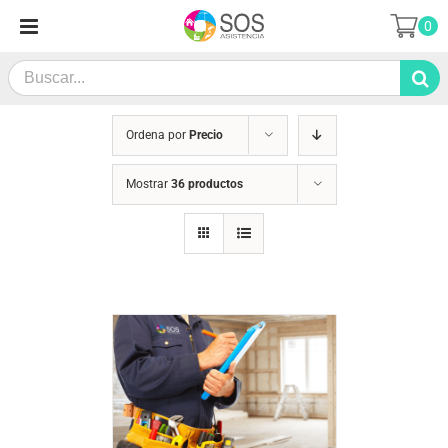
Saltar
0
al
contenido
Search
for:
Ordena por
Precio
Mostrar
36 productos