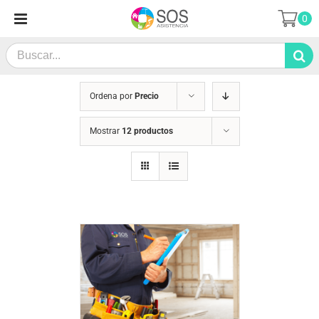
Saltar
0
al
contenido
Search
for:
Ordena por
Precio
Mostrar
12 productos