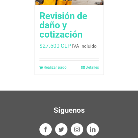
Revisión de
daño y
cotización
$
27.500 CLP
IVA incluido
Realizar pago
Detalles
Síguenos