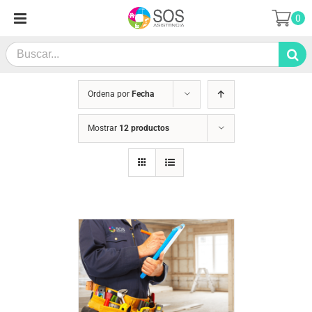
Saltar
0
al
contenido
Search
for:
Ordena por
Fecha
Mostrar
12 productos