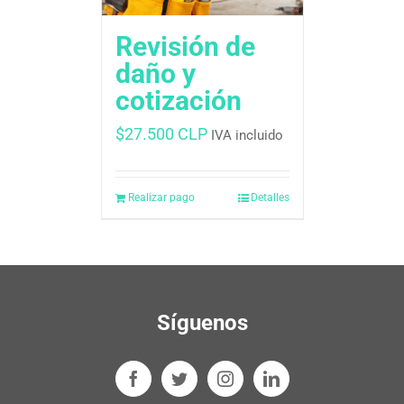
Revisión de
daño y
cotización
$
27.500 CLP
IVA incluido
Realizar pago
Detalles
Síguenos