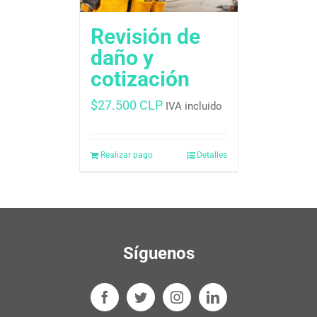
Revisión de
daño y
cotización
$
27.500 CLP
IVA incluido
Realizar pago
Detalles
Síguenos