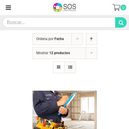
Saltar
0
al
contenido
Search
for:
Ordena por
Fecha
Mostrar
12 productos