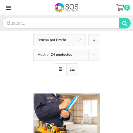
Saltar
0
al
contenido
Search
for:
Ordena por
Precio
Mostrar
24 productos