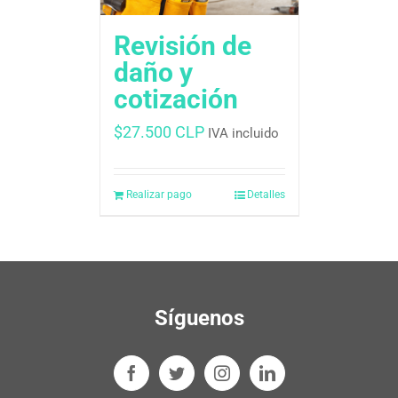
Revisión de
daño y
cotización
$
27.500 CLP
IVA incluido
Realizar pago
Detalles
Síguenos