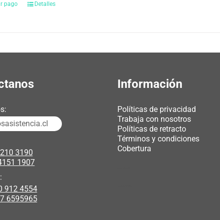
ar pago
Detalles
ctanos
Información
s:
Políticas de privacidad
Trabaja con nosotros
asistencia.cl
Políticas de retracto
Términos y condiciones
Cobertura
3210 3190
4151 1907
chicas webcam
:
0 912 4554
polipasto electrico
17 6595965