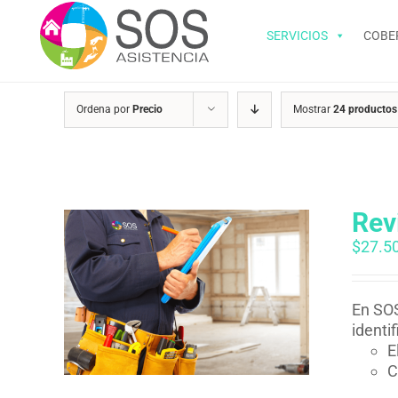
Saltar
al
SERVICIOS
COBE
contenido
Ordena por
Precio
Mostrar
24 productos
Rev
$
27.5
En SOS
identi
E
C