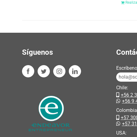
Realiz
Síguenos
Contá
Escríbeno
hola@sos
Chile:
+56 2 
+56 9 
Colombia
+57 30
+57 3
USA: