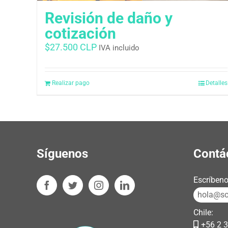
Revisión de daño y
cotización
$
27.500 CLP
IVA incluido
Realizar pago
Detalles
Síguenos
Contá
Escríbeno
hola@sos
Chile:
+56 2 