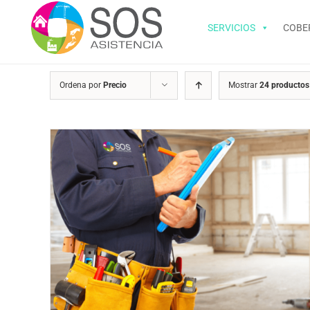
Saltar
al
SERVICIOS
COBE
contenido
Ordena por
Precio
Mostrar
24 productos