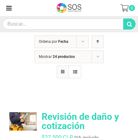
Saltar
0
al
contenido
Search
for:
Ordena por
Fecha
Mostrar
24 productos
Revisión de daño y
cotización
$
27.500 CLP
IVA incluido