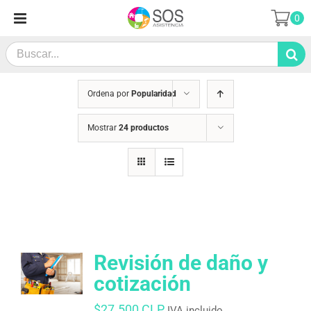
Saltar
0
al
contenido
Search
for:
Ordena por
Popularidad
Mostrar
24 productos
Revisión de daño y
cotización
$
27.500 CLP
IVA incluido