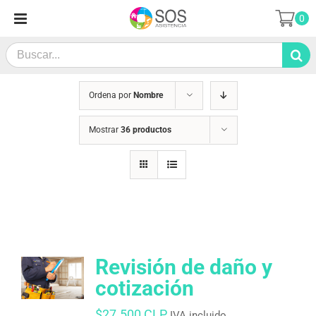
Saltar
0
al
contenido
Search
for:
Ordena por
Nombre
Mostrar
36 productos
Revisión de daño y
cotización
$
27.500 CLP
IVA incluido