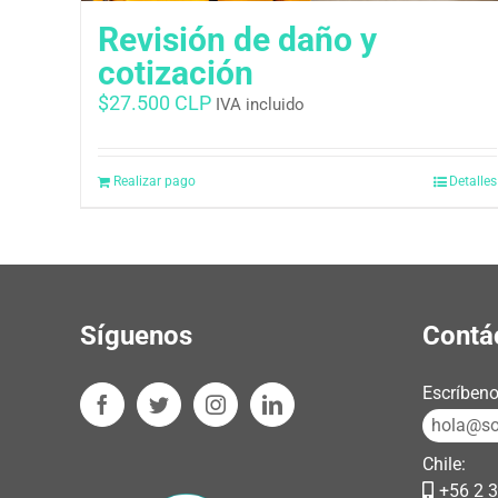
Revisión de daño y
cotización
$
27.500 CLP
IVA incluido
Realizar pago
Detalles
Síguenos
Contá
Escríbeno
hola@sos
Chile:
+56 2 