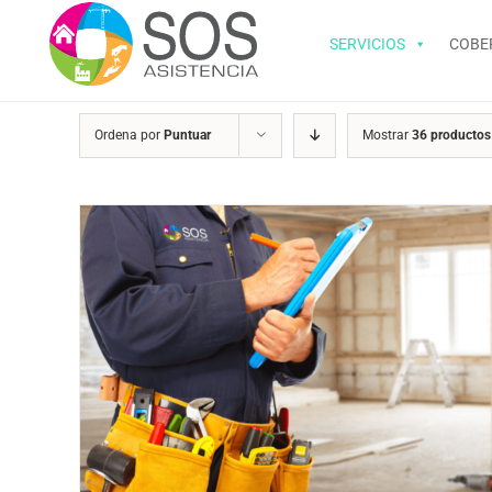
Saltar
al
SERVICIOS
COBE
contenido
Ordena por
Puntuar
Mostrar
36 productos