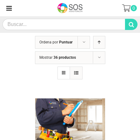
Saltar
0
al
contenido
Search
for:
Ordena por
Puntuar
Mostrar
36 productos