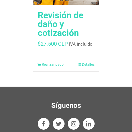
Revisión de
daño y
cotización
$
27.500 CLP
IVA incluido
Realizar pago
Detalles
Síguenos