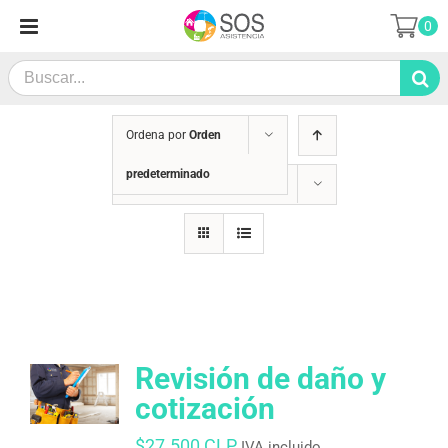
Saltar
0
al
contenido
Search
for:
Ordena por
Orden
predeterminado
Mostrar
36 productos
Revisión de daño y
cotización
$
27.500 CLP
IVA incluido