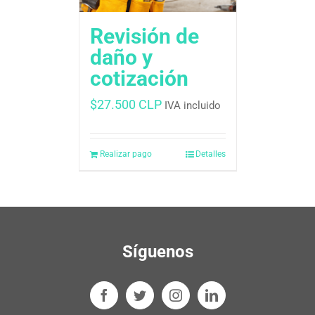
Revisión de
daño y
cotización
$
27.500 CLP
IVA incluido
Realizar pago
Detalles
Síguenos