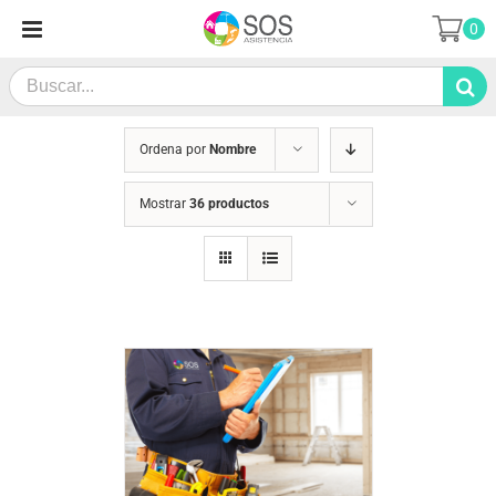
Saltar
0
al
contenido
Search
for:
Ordena por
Nombre
Mostrar
36 productos