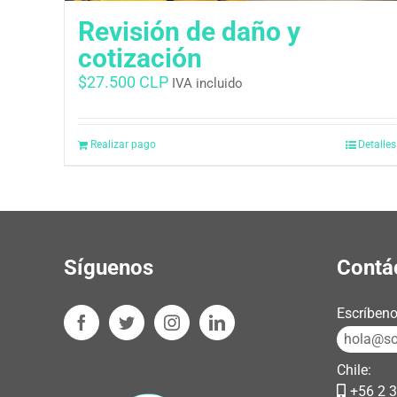
Revisión de daño y
cotización
$
27.500 CLP
IVA incluido
Realizar pago
Detalles
Síguenos
Contá
Escríbeno
hola@sos
Chile:
+56 2 