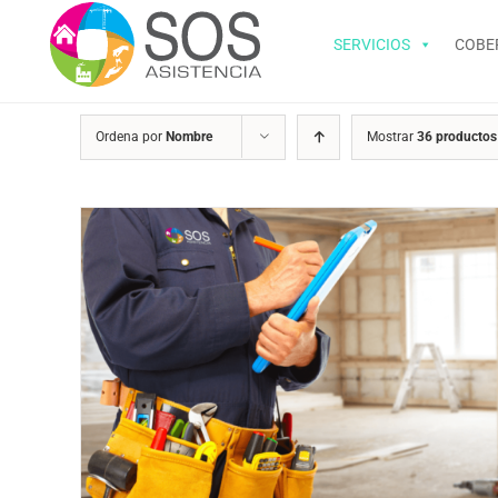
Saltar
al
SERVICIOS
COBE
contenido
Ordena por
Nombre
Mostrar
36 productos