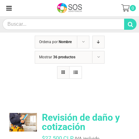
Saltar
0
al
contenido
Search
for:
Ordena por
Nombre
Mostrar
36 productos
Revisión de daño y
cotización
$
27.500 CLP
IVA incluido