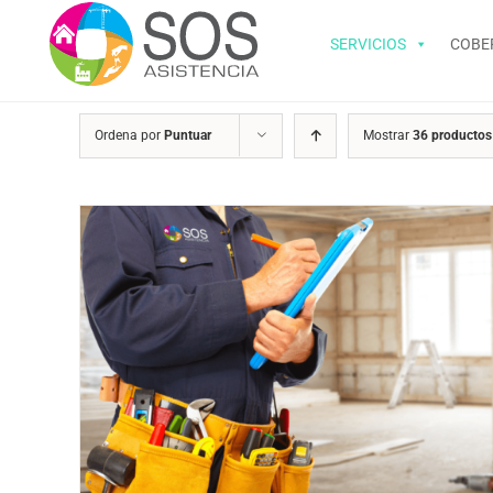
Saltar
al
SERVICIOS
COBE
contenido
Ordena por
Puntuar
Mostrar
36 productos