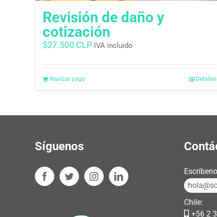
Revisión de daño y
cotización
$
27.500 CLP
IVA incluido
Realizar pago
Detalles
Síguenos
Contá
Escríbeno
hola@sos
Chile:
+56 2 