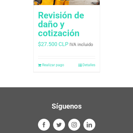
Revisión de
daño y
cotización
$
27.500 CLP
IVA incluido
Realizar pago
Detalles
Síguenos