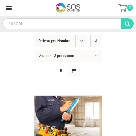
Saltar
0
al
contenido
Search
for:
Ordena por
Nombre
Mostrar
12 productos