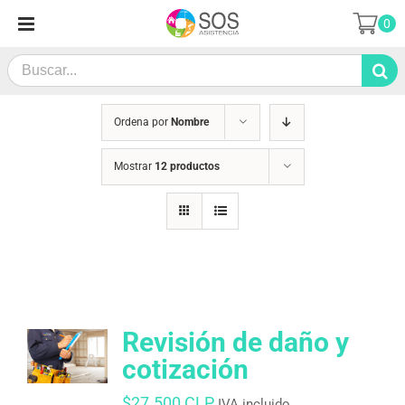
Saltar
0
al
contenido
Search
for:
Ordena por
Nombre
Mostrar
12 productos
Revisión de daño y
cotización
$
27.500 CLP
IVA incluido