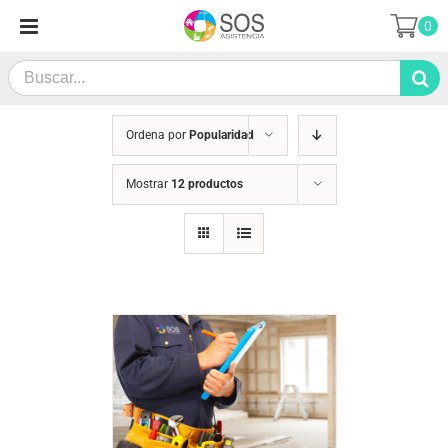
Saltar
0
al
contenido
Search
for:
Ordena por
Popularidad
Mostrar
12 productos