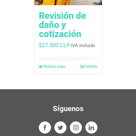
Revisión de
daño y
cotización
$
27.500 CLP
IVA incluido
Realizar pago
Detalles
Síguenos