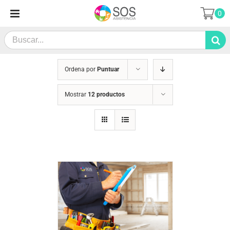
Saltar
0
al
contenido
Search
for:
Ordena por
Puntuar
Mostrar
12 productos