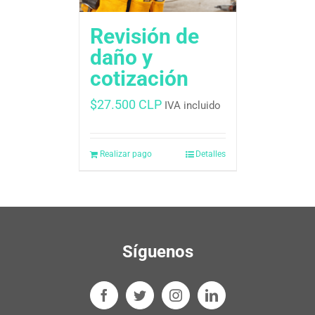
Revisión de
daño y
cotización
$
27.500 CLP
IVA incluido
Realizar pago
Detalles
Síguenos