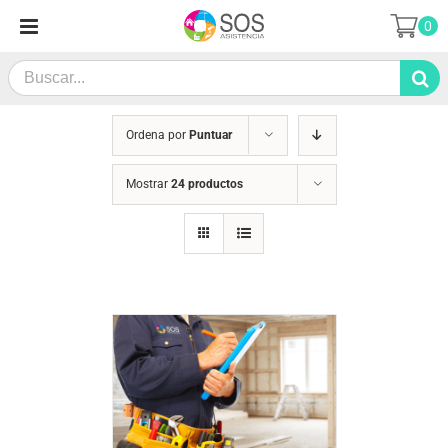
Saltar
0
al
contenido
Search
for:
Ordena por
Puntuar
Mostrar
24 productos