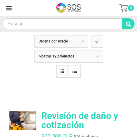
Saltar
0
al
contenido
Search
for:
Ordena por
Precio
Mostrar
12 productos
Revisión de daño y
cotización
$
27.500 CLP
IVA incluido