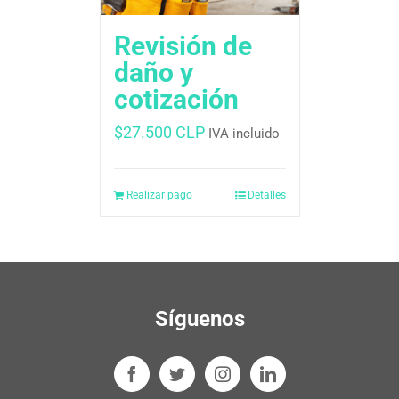
Revisión de
daño y
cotización
$
27.500 CLP
IVA incluido
Realizar pago
Detalles
Síguenos