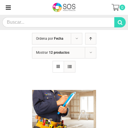
Saltar
0
al
contenido
Search
for:
Ordena por
Fecha
Mostrar
12 productos