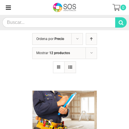
Saltar
0
al
contenido
Search
for:
Ordena por
Precio
Mostrar
12 productos