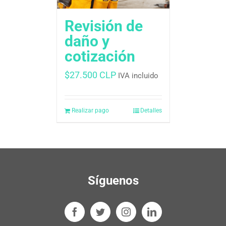
Revisión de
daño y
cotización
$
27.500 CLP
IVA incluido
Realizar pago
Detalles
Síguenos