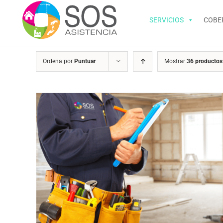
Saltar
al
SERVICIOS
COBE
contenido
Ordena por
Puntuar
Mostrar
36 productos