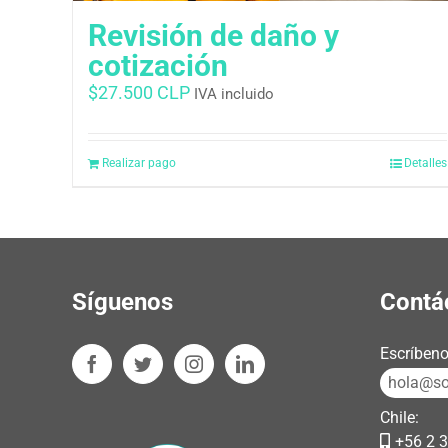
Revisión de daño y
cotización
$
27.500 CLP
IVA incluido
Realizar pago
Detalles
Síguenos
Contá
Escríbeno
hola@sos
Chile:
+56 2 