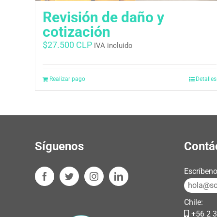
Revisión de daño y
cotización
$
27.500 CLP
IVA incluido
Realizar pago
Detalles
Síguenos
Contá
Escríbeno
hola@sos
Chile:
+56 2 