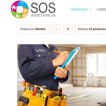
Saltar
al
SERVICIOS
COBE
contenido
Ordena por
Nombre
Mostrar
24 productos