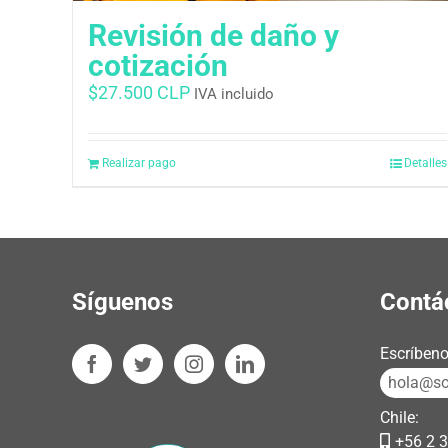
Revisión de daño y
cotización
$
27.500 CLP
IVA incluido
Realizar pago
Detalles
Síguenos
Contá
Escríbeno
hola@sos
Chile:
+56 2 