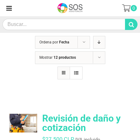
Saltar
0
al
contenido
Search
for:
Ordena por
Fecha
Mostrar
12 productos
Revisión de daño y
cotización
$
27.500 CLP
IVA incluido