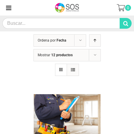
Saltar
0
al
contenido
Search
for:
Ordena por
Fecha
Mostrar
12 productos