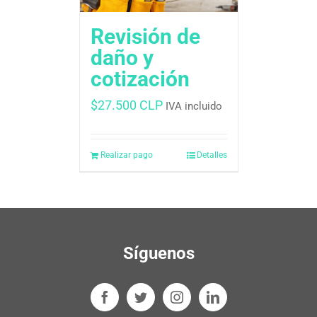
Revisión de
daño y
cotización
$
27.500 CLP
IVA incluido
Realizar pago
Detalles
Síguenos