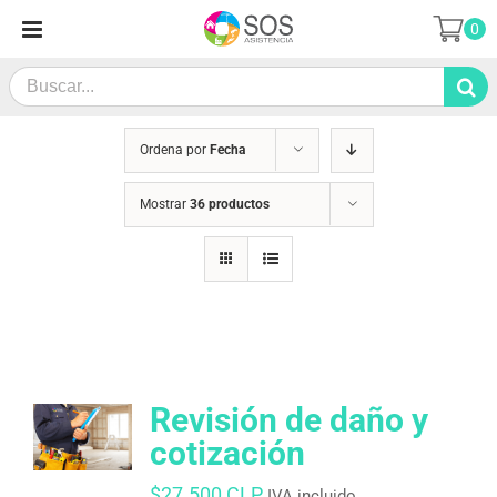
Saltar
0
al
contenido
Search
for:
Ordena por
Fecha
Mostrar
36 productos
Revisión de daño y
cotización
$
27.500 CLP
IVA incluido