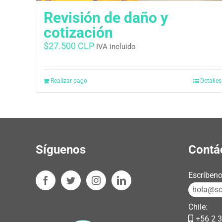
Revisión de daño y
cotización
$
27.500 CLP
IVA incluido
Realizar pago
Detalles
Síguenos
Contá
Escríbeno
hola@sos
Chile:
+56 2 